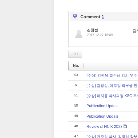
Comment
1
김창섭
감
2017.12.27 15:09
List
No.
53
(수상) 김광욱 교수님 강의 우수
»
[수상] 김창섭, 이후철 학부생
51
[수상] 허지웅 박사과정 KSC 
50
Publication Update
49
Publication Update
48
Review of HCIK 2023
47
[수상] 전주희 박사, 김창섭 학부생