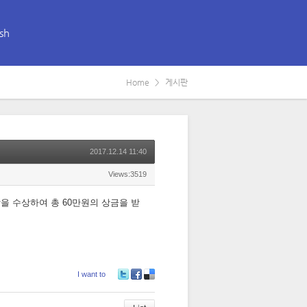
sh
Home
게시판
2017.12.14 11:40
Views:3519
을 수상하여 총 60만원의 상금을 받
I want to
Tw
Fa
De
itte
ce
lici