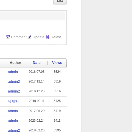
r
bo
ou
List
ok
s
Comment
Update
Delete
Author
Date
Views
admin
2016.07.05
3524
admin2
2017.12.14
3519
admin2
2018.12.26
3516
2019.02.11
3425
유재환
admin
2017.05.20
3419
admin
2023.02.24
3411
admin2
2018.02.26
3395