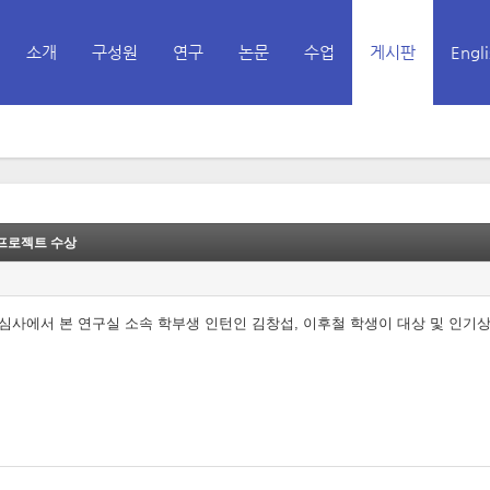
소개
구성원
연구
논문
수업
게시판
Engli
Skip to menu
업프로젝트 수상
심사에서 본 연구실 소속 학부생 인턴인 김창섭, 이후철 학생이 대상 및 인기상