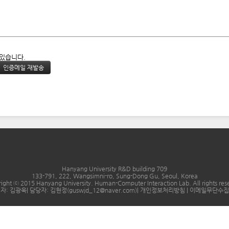
 있습니다.
Hanyang University R&D building 709
133-791, 222, Wangsimni-ro, Sung-Dong Gu, Seoul, Korea
ight ⓒ 2015 Hanyang University. Human-Computer Interaction Lab. All rights res
자: 김광욱| 담당자: 김현정(guswjd_12@naver.com)|
개인정보처리방침
|
이메일무단수집