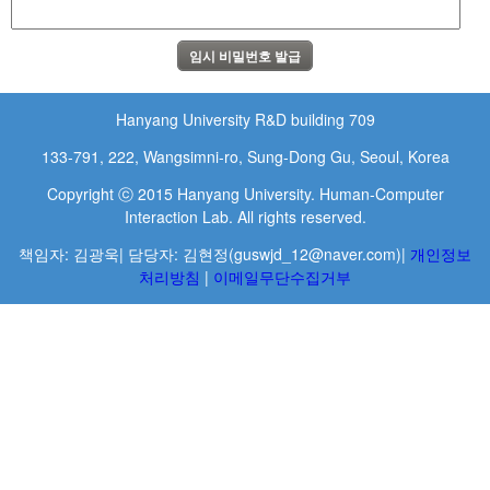
Hanyang University R&D building 709
133-791, 222, Wangsimni-ro, Sung-Dong Gu, Seoul, Korea
Copyright ⓒ 2015 Hanyang University. Human-Computer
Interaction Lab. All rights reserved.
책임자: 김광욱| 담당자: 김현정(guswjd_12@naver.com)|
개인정보
처리방침
|
이메일무단수집거부