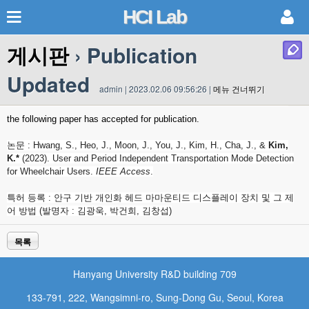
HCI Lab
게시판
› Publication
Updated
admin | 2023.02.06 09:56:26 |
메뉴 건너뛰기
the following paper has accepted for publication.
논문 : Hwang, S., Heo, J., Moon, J., You, J., Kim, H., Cha, J., &
Kim,
K.*
(2023). User and Period Independent Transportation Mode Detection
for Wheelchair Users.
IEEE Access
.
특허 등록 : 안구 기반 개인화 헤드 마마운티드 디스플레이 장치 및 그 제
어 방법 (발명자 : 김광욱, 박건희, 김창섭)
목록
Hanyang University R&D building 709
133-791, 222, Wangsimni-ro, Sung-Dong Gu, Seoul, Korea