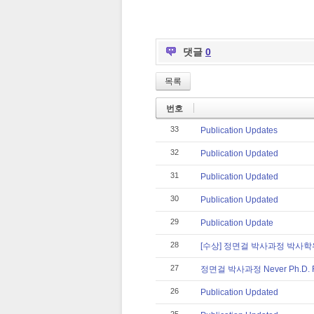
댓글
0
목록
번호
33
Publication Updates
32
Publication Updated
31
Publication Updated
30
Publication Updated
29
Publication Update
28
[수상] 정면걸 박사과정 박사
27
정면걸 박사과정 Never Ph.D. F
26
Publication Updated