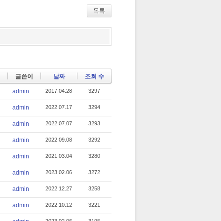
itte
ce
lici
r
bo
ou
목록
ok
s
글쓴이
날짜
조회 수
admin
2017.04.28
3297
admin
2022.07.17
3294
admin
2022.07.07
3293
admin
2022.09.08
3292
admin
2021.03.04
3280
admin
2023.02.06
3272
admin
2022.12.27
3258
admin
2022.10.12
3221